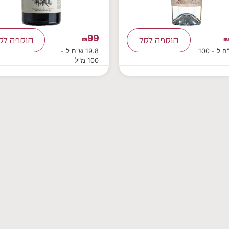
99
הוספה לסל
₪
הוספה לס
36 ש"ח ל - 100
19.8 ש"ח ל -
100 מ"ל