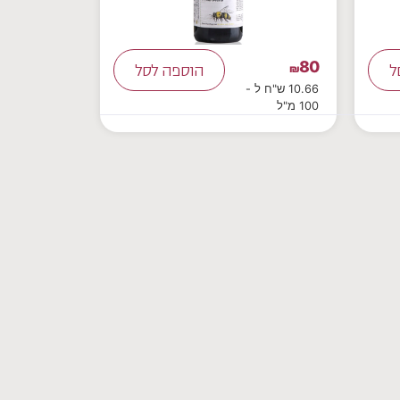
80
ל
₪
הוספה לסל
10.66 ש"ח ל -
100 מ"ל