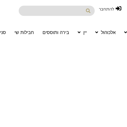
להתחבר
אלכוהול
יין
בירה ותוססים
חבילות שי
סני
 אמן
Wine 