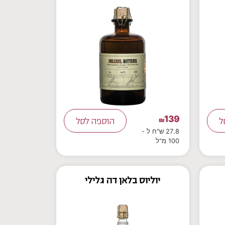
139
ל
₪
הוספה לסל
27.8 ש"ח ל -
100 מ"ל
יוליוס בלאן דה גלילי