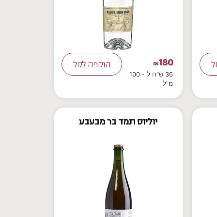
180
ל
₪
הוספה לסל
36 ש"ח ל - 100
מ"ל
יוליוס תמד בר מבעבע