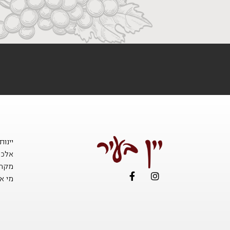
יינו
אלכו
מקררי
מי אנ