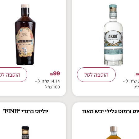
99
הוספה לסל
₪
הוספה לס
21.43 ש"ח ל -
14.14 ש"ח ל -
100 מ"ל
יוס ורמוט גלילי יבש מאוד
יוליוס ברנדי "FINE"