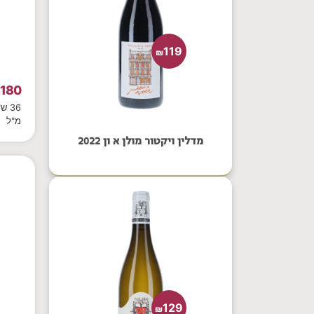
119
₪
180
₪
מ"ל
מדלין ויקטור מולן א ון 2022
129
₪