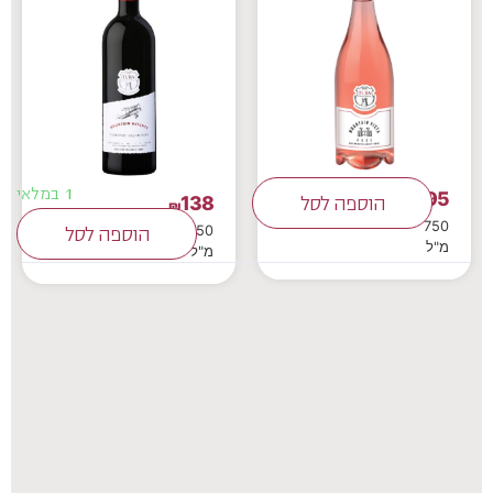
1 במלאי
95
138
₪
הוספה לסל
₪
750
750
הוספה לסל
מ"ל
מ"ל