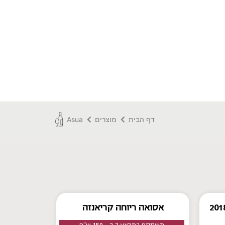
דף הבית
מוצרים
Asua
אסואה ריוחה קריאנזה
משתתף במבצע 2 ב - 150 ש"ח