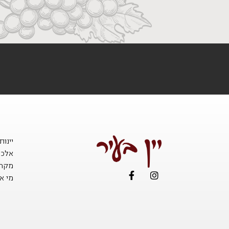
יינו
אלכו
מקררי
מי אנ