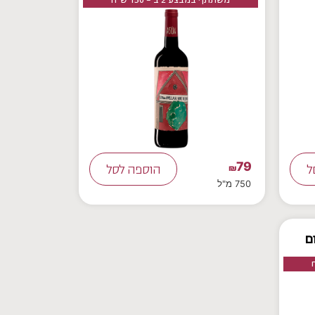
79
ל
₪
הוספה לסל
750 מ"ל
ם