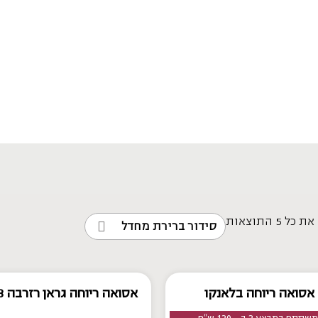
 ⁦5⁩ התוצאות
אסואה ריוחה בלאנקו
אסואה ריוחה גראן רזרבה 2018
שתתף במבצע 2 ב - 120 ש"ח