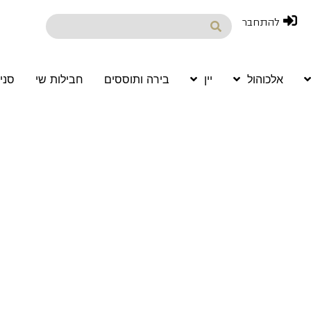
להתחבר
אלכוהול
יין
בירה ותוססים
חבילות שי
סני
Wine 