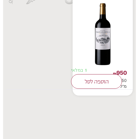
1 במלאי
950
₪
750
הוספה לסל
מ"ל