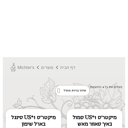
דף הבית
מוצרים
Michter's
מציגים את כל ⁦4⁩ התוצאות
מיקטר'ס US*1 סמול
מיקטר'ס US*1 סינגל
באץ' סאוור מאש
בארל שיפון