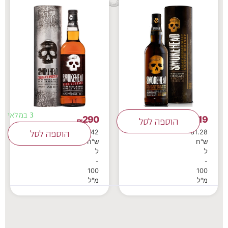
3 במלאי
290
219
₪
הוספה לסל
₪
41.42
31.28
הוספה לסל
ש"ח
ש"ח
ל
ל
-
-
100
100
מ"ל
מ"ל