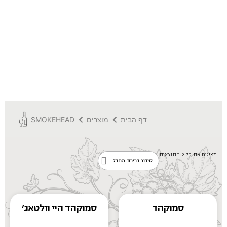
דף הבית
מוצרים
SMOKEHEAD
מציגים את כל ⁦2⁩ התוצאות
סמוקהד
סמוקהד היי וולטאג'