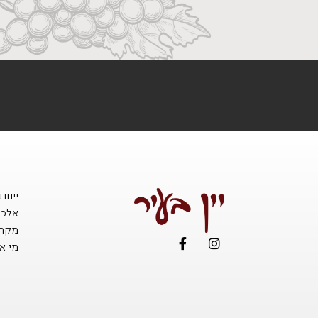
יינו
אלכו
מקררי
מי אנ