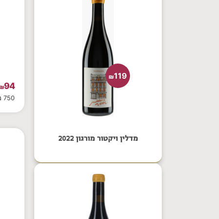
119
₪
94
₪
750 מ"ל
מדלין ויקטור מורגון 2022