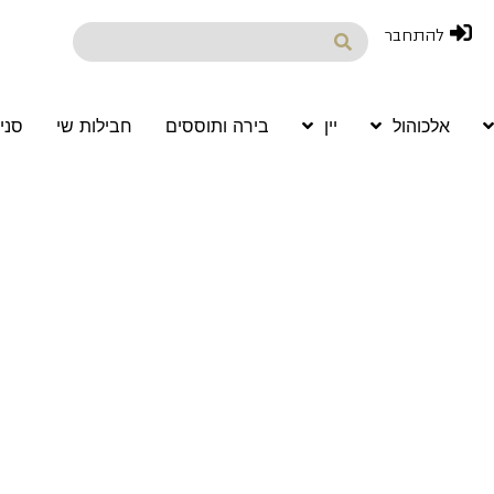
להתחבר
אלכוהול
יין
בירה ותוססים
חבילות שי
סני
Wine 