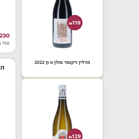
119
₪
230
750 מ"ל
מדלין ויקטור מולן א ון 2022
הר 
129
₪