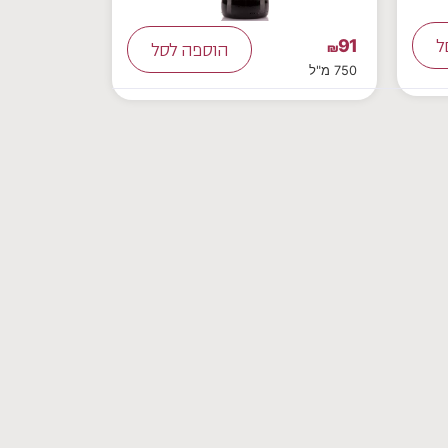
91
ל
₪
הוספה לסל
750 מ"ל