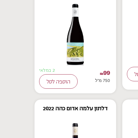
2 במלאי
99
ל
₪
750 מ"ל
הוספה לסל
דלתון עלמה אדום כהה 2022