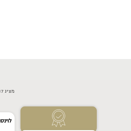
מציג 337–348 מתוך 376 תוצאות
לוינסו