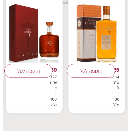
889
225
₪
הוספה לסל
₪
הוספה לסל
127
32.14
ש"ח
ש"ח
ל
ל
-
-
100
100
מ"ל
מ"ל