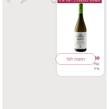
משתתף במבצע 3 ב - 120 ש"ח
50
₪
הוספה לסל
750
מ"ל