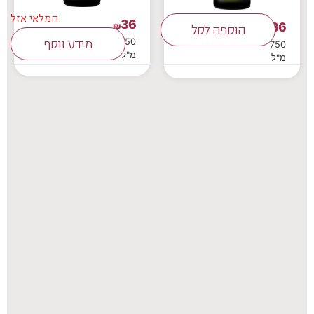
המלאי אזל
36
36
₪
₪
הוספה לסל
750
מידע נוסף
750
מ"ל
מ"ל