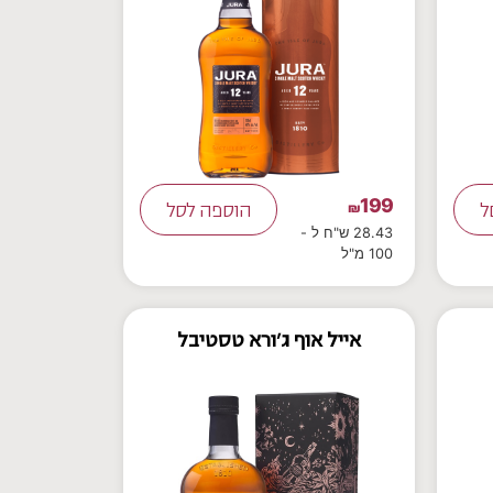
199
ל
₪
הוספה לסל
28.43 ש"ח ל -
100 מ"ל
אייל אוף ג'ורא טסטיבל