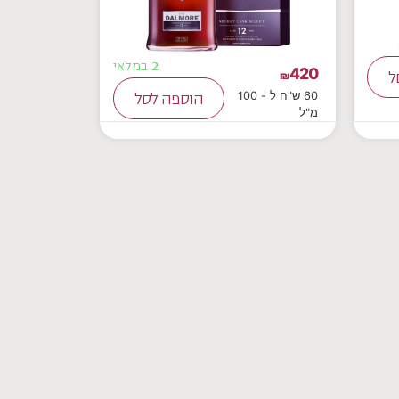
2 במלאי
420
ל
₪
60 ש"ח ל - 100
הוספה לסל
מ"ל