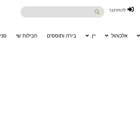
להתחבר
אלכוהול
יין
בירה ותוססים
חבילות שי
סני
DALM
Wine 