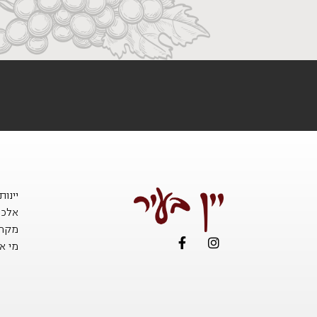
יינו
אלכו
מקררי
מי אנ