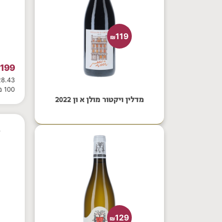
119
₪
199
₪
100 מ"ל
מדלין ויקטור מולן א ון 2022
129
₪