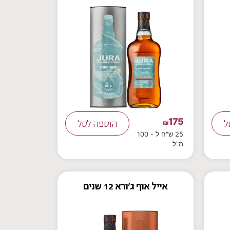
175
ל
₪
הוספה לסל
25 ש"ח ל - 100
מ"ל
אייל אוף ג'ורא 12 שנים