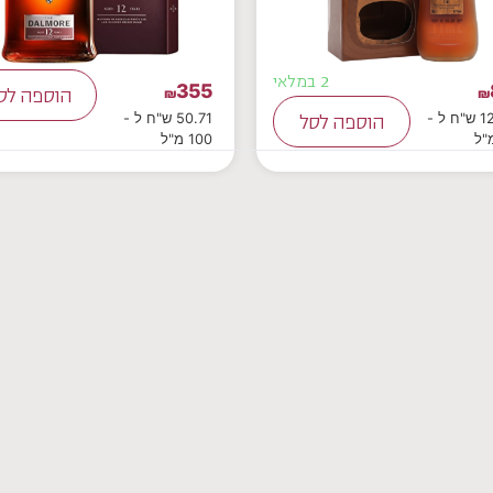
2 במלאי
355
₪
₪
הוספה לס
128.43 ש"ח ל -
50.71 ש"ח ל -
הוספה לסל
100 מ"ל