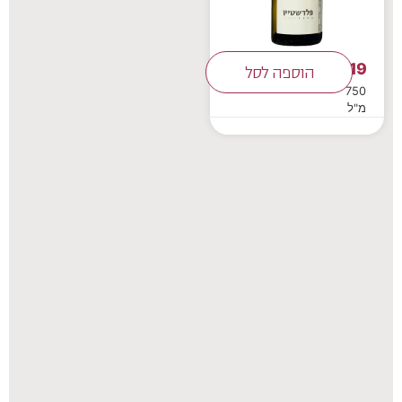
119
₪
הוספה לסל
750
מ"ל