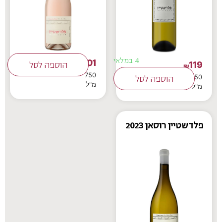
4 במלאי
101
119
₪
הוספה לסל
₪
750
750
הוספה לסל
מ"ל
מ"ל
פלדשטיין רוסאן 2023