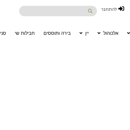
להתחבר
אלכוהול
יין
בירה ותוססים
חבילות שי
סני
Ál
Wine 