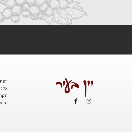
יינו
אלכו
מקררי
מי אנ