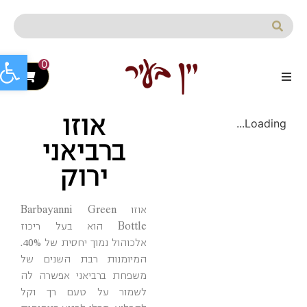
לתוכן
פתח סרג
0
אוזו
Loading...
ברביאני
ירוק
אוזו Barbayanni Green
Bottle הוא בעל ריכוז
אלכוהול נמוך יחסית של 40%.
המיומנות רבת השנים של
משפחת ברביאני אפשרה לה
לשמור על טעם רך וקל