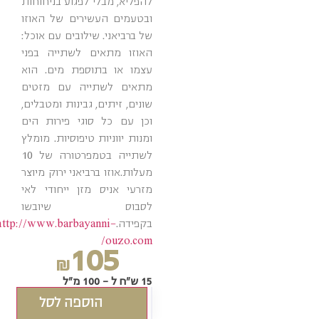
להפליא, מבלי לפגוע בניחוחות
ובטעמים העשירים של האוזו
של ברביאני. שילובים עם אוכל:
האוזו מתאים לשתייה בפני
עצמו או בתוספת מים. הוא
מתאים לשתייה עם מזטים
שונים, זיתים, גבינות ומטבלים,
וכן עם כל סוגי פירות הים
ומנות יווניות טיפוסיות. מומלץ
לשתייה בטמפרטורה של 10
מעלות.אוזו ברביאני ירוק מיוצר
מזרעי אניס מזן ייחודי לאי
לסבוס שיובשו
בקפידה.
http://www.barbayanni-
ouzo.com/
105
₪
15 ש"ח ל - 100 מ"ל
הוספה לסל