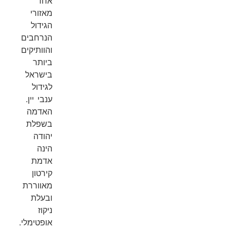
אחד
מאזורי
הגידול
הנרחבים
והוותיקים
ביותר
בישראל
לגידול
ענבי יין.
האדמה
בשפלת
יהודה
הינה
אדמת
קירטון
מאווררת
ובעלת
ניקוז
אופטימלי.