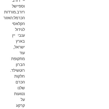
– רזרב
וספיישל
רזרב.מורדות
הכרמל:האזור
הקלאסי
לגידול
ענבי יין
בארץ
ישראל,
עוד
מתקופת
הברון
רוטשילד.
חלקות
הכרם
שלנו
נטועות
על
קרקע