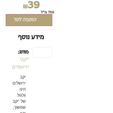
39
₪
750 מ"ל
הוספה לסל
מידע נוסף
מותג:
יקבי
ירושלים
יקב
ירושלים
הינו
גלגול
של 'יקב
שמשון',