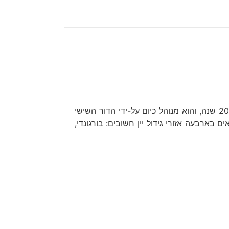
יקב אלברט בישו נוסד לפני קרוב ל-200 שנה, והוא מנוהל כיום על-ידי הדור השישי
ארבעה אזורי גידול יין חשובים: בורגונדי,