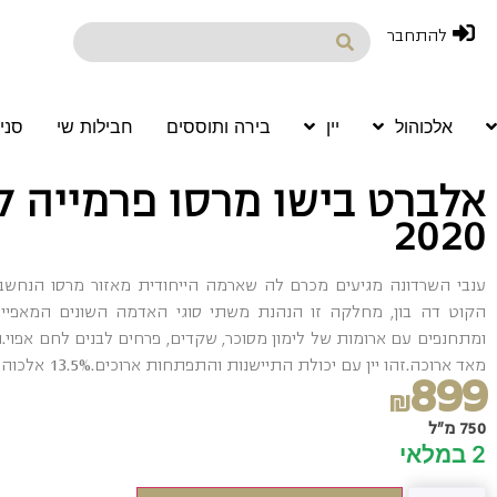
להתחבר
אלכוהול
יין
בירה ותוססים
חבילות שי
סני
אלברט בישו מרסו פרמייה 
2020
ענבי השרדונה מגיעים מכרם לה שארמה הייחודית מאזור מרסו הנחשב כ
הקוט דה בון, מחלקה זו הנהנת משתי סוגי האדמה השונים המאפיינים
ומתחנפים עם ארומות של לימון מסוכר, שקדים, פרחים לבנים לחם אפוי.ה
מאד ארוכה.זהו יין עם יכולת התיישנות והתפתחות ארוכים.13.5% אלכוהול
899
₪
750 מ"ל
2 במלאי