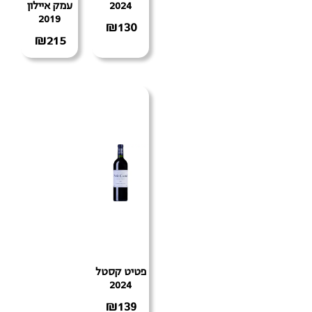
2024
עמק איילון
2019
₪
130
₪
215
פטיט קסטל
2024
₪
139