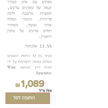
מפתיע עם איזון מעורר 
קנאה של טאנינים עדינים, 
חומציות מרעננת וליבה 
פירותית. הגימור המלוח 
ארוך ועוטף, משחרר 
רמזים עדינים של טימין 
ורוזמרין.

13.5% אלכוהול
נבחר בין 12 היינות הטובים
בעולם במאה הקודמת על ידי
מגזין היין הנחשב Wine
Spactator.
1,089
₪
750 מ"ל
הוספה לסל