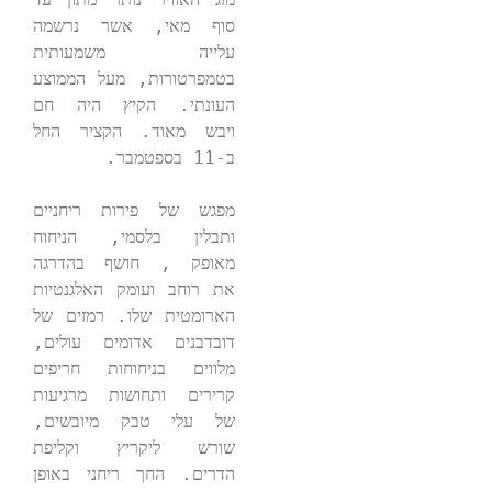
סוף מאי, אשר נרשמה 
עלייה משמעותית 
בטמפרטורות, מעל הממוצע 
העונתי. הקיץ היה חם 
ויבש מאוד. הקציר החל 
מפגש של פירות ריחניים 
ותבלין בלסמי, הניחוח 
מאופק , חושף בהדרגה 
את רוחב ועומק האלגנטיות 
הארומטית שלו. רמזים של 
דובדבנים אדומים עולים, 
מלווים בניחוחות חריפים 
קרירים ותחושות מרגיעות 
של עלי טבק מיובשים, 
שורש ליקריץ וקליפת 
הדרים. החך ריחני באופן 