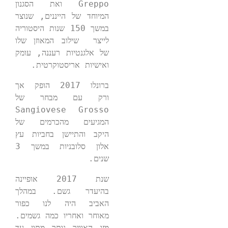
Greppo ואת הסגנון 
המיוחד של הייננים, שנוצר 
במשך 150 שנות היסטוריה 
לייצר  שילוב המאוזן שלו 
של אלגנטיות רעננה, עומק 
ואישיות אריסטוקרטית.

ברונלו 2017 הופק אך 
ורק עם מבחר של 
Sangiovese Grosso 
המגיעים מהכרמים של 
היקב והתיישן בחביות עץ 
אלון סלובניות במשך 3 
שנים.
שנת 2017 אופיינה 
בהיעדר גשם. במהלך 
האביב היה לנו כפור 
מאוחר ואחריו כמה גשמים. 
מזג האוויר נותר מתון עד 