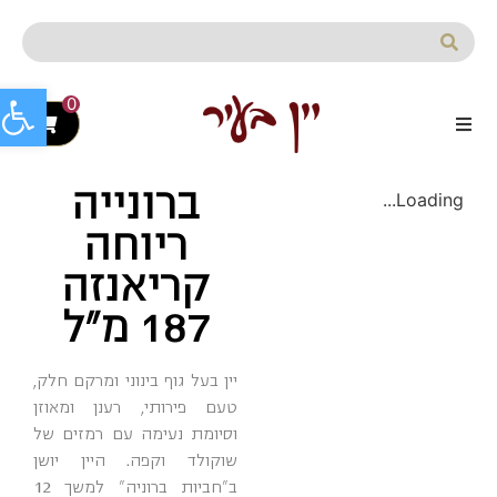
לתוכן
פתח סרג
0
ברונייה
Loading...
ריוחה
קריאנזה
187 מ"ל
יין בעל גוף בינוני ומרקם חלק,
טעם פירותי, רענן ומאוזן
וסיומת נעימה עם רמזים של
שוקולד וקפה. היין יושן
ב"חביות ברוניה" למשך 12