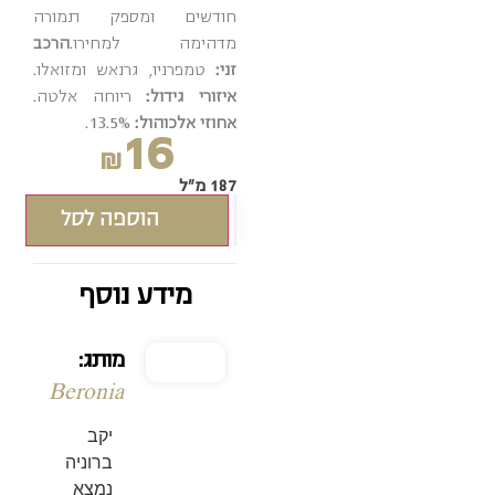
חודשים ומספק תמורה
מדהימה למחירו.
הרכב
זני:
טמפרניו, גרנאש ומזואלו.
איזורי גידול:
ריוחה אלטה.
אחוזי אלכוהול:
13.5%.
16
₪
187 מ"ל
הוספה לסל
מידע נוסף
מותג:
Beronia
יקב
ברוניה
נמצא