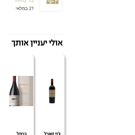
בר מאור
21 במלאי
אולי יעניין אותך
ג'ף קארל
כרמל