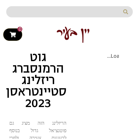
לתוכן
0
גוט
Load
הרמנסברג
ריזלינג
סטיינטראסן
2023
הריזלינג הזה מציג גם 
פוטנציאל גדול בנוסף 
לרעננות צעירה ולפרי 