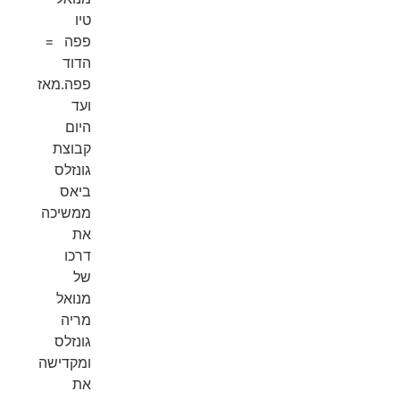
טיו
פפה =
הדוד
פפה.מאז
ועד
היום
קבוצת
גונזלס
ביאס
ממשיכה
את
דרכו
של
מנואל
מריה
גונזלס
ומקדישה
את