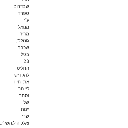
שבדרום
ספרד
ע”י
מנואל
מריה
גונזלס,
שכבר
בגיל
23
החליט
להקדיש
את חייו
לייצור
וסחר
של
יינות
שרי
ואלכוהול.השליטה