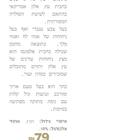
בחבית עץ אלון אמריקאי 
בהתאם לשיטת הסולרה 
בעל צבע ענברי 
ואף בעל 
ניחוחות של אגוזי לוז ואגוזי 
מלך. כתוצאה מהזמן 
שבילה בחבית אלפונסו הוא 
מציג ניחוחות עדינים של 
עץ אלון ותווים מתובלים 
שמזכירים כמהין ועור.

בחך הוא בעל טעם ארוך 
ומורכב ונגיעות וניל קלות 
עם נימה מתוקה מפתיעה 
בסיומת.
איזורי גידול:
חרז.
אחוזי
אלכוהול:
18%.
79
₪