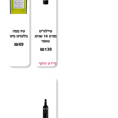
טיילור'ס
טיו פפה
פורט 10 שנים
פלומינו פינו
טאוני
₪
69
₪
139
מידע נוסף