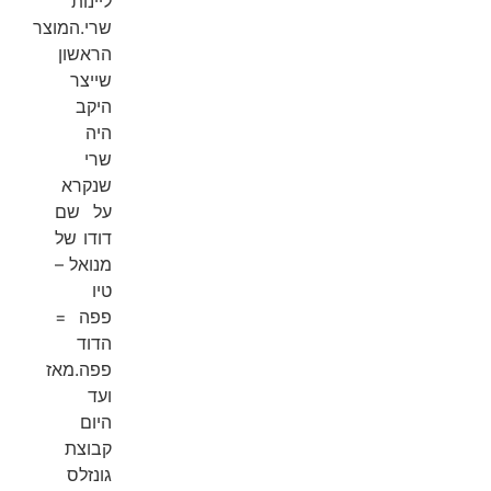
ליינות
שרי.המוצר
הראשון
שייצר
היקב
היה
שרי
שנקרא
על שם
דודו של
מנואל –
טיו
פפה =
הדוד
פפה.מאז
ועד
היום
קבוצת
גונזלס