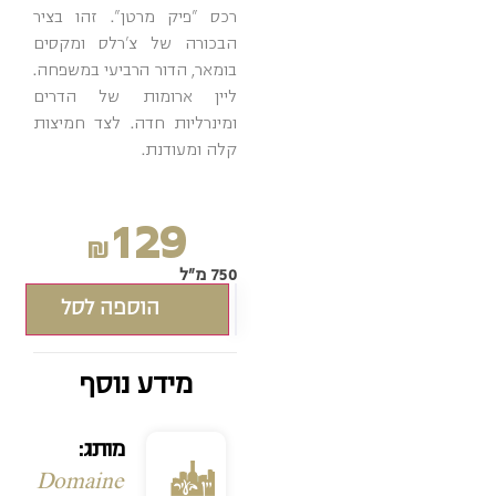
רכס "פיק מרטן". זהו בציר
הבכורה של צ’רלס ומקסים
בומאר, הדור הרביעי במשפחה.
ליין ארומות של הדרים
ומינרליות חדה. לצד חמיצות
קלה ומעודנת.
129
₪
750 מ"ל
הוספה לסל
מידע נוסף
מותג:
Domaine