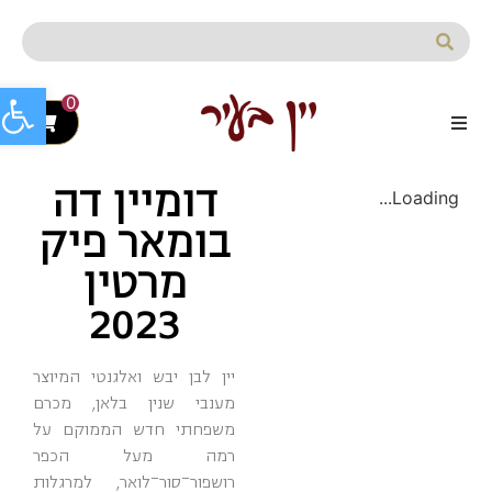
לתוכן
פתח סרג
0
דומיין דה
Loading...
בומאר פיק
מרטין
2023
יין לבן יבש ואלגנטי המיוצר
מענבי שנין בלאן, מכרם
משפחתי חדש הממוקם על
רמה מעל הכפר
רושפור־סור־לואר, למרגלות