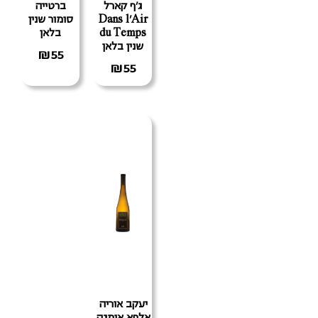
ג'ף קארל
ברטייה
Dans l'Air
סומור שנין
du Temps
בלאן
שנין בלאן
₪
55
₪
55
יעקב אוריה
אלפא אומגה