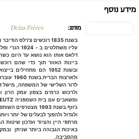
מידע נוסף
מותג:
Delas Frères
בשנת 1835 רוכשים צ'רלס הו
עליו משתלטים 
דלאס אותו הוא נושא עד היום כש
ביינות האזור תוך כדי שהם רוכש
ובשנת 1952 הם מתחילים 
ולארצות הברית.
בשנת 60
לדור השלישי של המשפחה, מישל ד
ומשאבים עם בית השמפניה
EUTZ
ג'וזף.
בשנת 1993 מצטרפים 
ולגדול ולהפוך לבעלים של יותר ויות
מרתפי היין והציוד ועדכון שיטות הג
באיכות הגבוהה ביותר שניתן
ובמקב
מהסביבה.