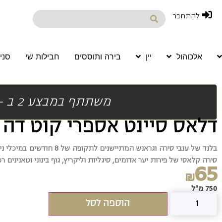
להתחבר
אלכוהול
יין
בירה ותוססים
חבילות שי
סני
משתתף במבצע 2 ב - 120 ש"ח
דלאס סיינט אספרי קוט דה ר
בלנד של ענבי סירה וגראנש המתיישנים לתקופה של 8 חודשים במיכלי נירוסטה לשמירה על רעננות הפרי.
סירה קלאסי של פירות יער אדומים, סיגליות וליקריץ, גוף בינוני וטאנינים רכ
65
₪
750 מ"ל
הוספה לסל