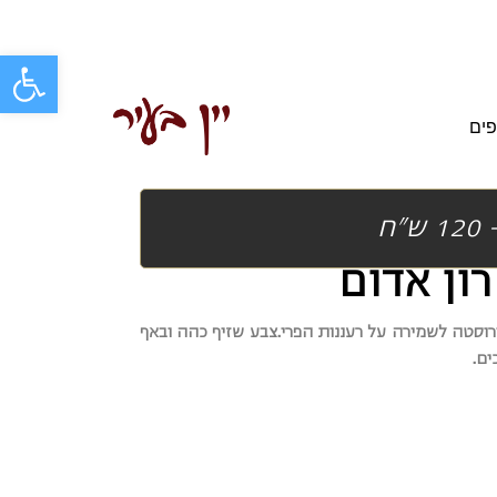
פתח סרגל
פים
ון אדום
צבע שזיף כהה ובאף
ים.