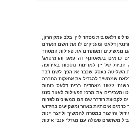
דיבר ופיליפ דלאס בית מסחר ליין בלב עמק הרון,
ב - 1924 הנרי ופלורנטין דלאס ומעניקים לו את השם האחים
הם ממשיכים ומפתחים את פעילות המסחר
ים כרמים בשאטונף דה פאפ והרמיטאג'
בייצוא חביות של יין למדינות נוספות באירופה
19 עוברת השליטה בעסק שכבר אז הפך לשם דבר
לאס שממשיך להגדיל את אחזקות החברה
ולרכוש כרמים בצפון עמק הרון ובשנת 1977 מאחדים בבית דלאס כוחות
D
ומעבירים את מרכז הפעילות לאזור סנט
השותפים לקבוצת רודרר שם הם ממשיכים לפרוח
ר כרמים איכותיות באזור ומשקיעים בחידוש
ידול והייצור במטרה להמשיך ולייצר יינות
יל משתפים פעולה עם מגדלי ענבי איכות