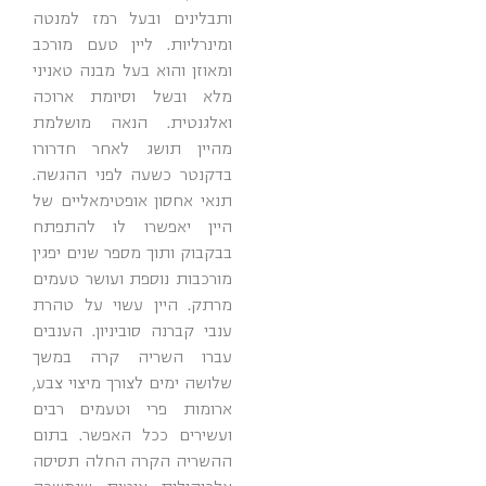
ותבלינים ובעל רמז למנטה
ומינרליות. ליין טעם מורכב
ומאוזן והוא בעל מבנה טאניני
מלא ובשל וסיומת ארוכה
ואלגנטית. הנאה מושלמת
מהיין תושג לאחר חדרורו
בדקנטר כשעה לפני ההגשה.
תנאי אחסון אופטימאליים של
היין יאפשרו לו להתפתח
בבקבוק ותוך מספר שנים יפגין
מורכבות נוספת ועושר טעמים
מרתק. היין עשוי על טהרת
ענבי קברנה סוביניון. הענבים
עברו השריה קרה במשך
שלושה ימים לצורך מיצוי צבע,
ארומות פרי וטעמים רבים
ועשירים ככל האפשר. בתום
ההשריה הקרה החלה תסיסה