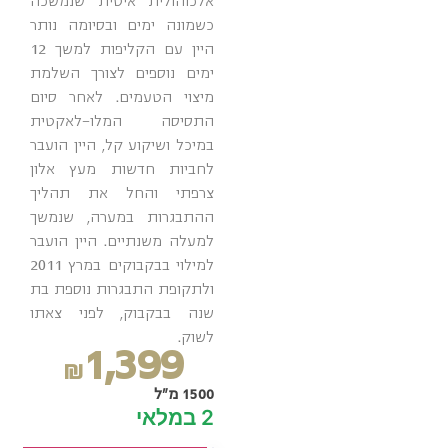
אלכוהולית איטית שנמשכה
כשמונה ימים ובסיומה נותר
היין עם הקליפות למשך 12
ימים נוספים לצורך השלמת
מיצוי הטעמים. לאחר סיום
התסיסה המלו-לאקטית
במיכל ושיקוע קל, היין הועבר
לחביות חדשות מעץ אלון
צרפתי והחל את תהליך
ההתבגרות במערה, שנמשך
למעלה משנתיים. היין הועבר
למילוי בבקבוקים במרץ 2011
ולתקופת התבגרות נוספת בת
שנה בבקבוק, לפני צאתו
לשוק.
1,399
₪
1500 מ"ל
2 במלאי