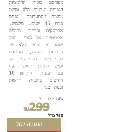
מפורסם בזכות החומציות 
הגבוהה ואדמות הלס ומייצג 
מחצית מהתערובת. גפנים 
בנות 45 שנים. משמש, 
אפרסקים ופרחים צהובים 
ארומטיים על האף. החך 
שומר על גרעין נפלא של 
חומציות רעננה, מרופדת 
בפרי בשל. הגוף צמיג אך 
גמיש ותוסס; תחושת נפח 
עם רעננות. התיישן 10 
חודשים בחביות חדשות 
ובנות שנה.
14% אלכוהול
299
₪
750 מ"ל
הוספה לסל