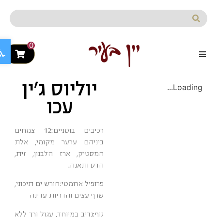
לתוכן
פתח ס
0
יוליוס ג'ין
Loading...
עכו
רכיבים בוטניים:
12 צמחים
ביניהם ערער מקומי, אלת
המסטיק, ארז הלבנון, זית,
הדס ותאנה.
פרופיל ארומטי:
חורש ים תיכוני,
שרף עצים והדריות עדינה
גוף:
נדיב במיוחד, עגול ורך ללא