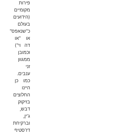
פירות
מקומיים
(הידועים
בעולם
כ"שנאפס"
או "או
דה וי")
וכמובן
ממגוון
זני
ענבים.
כמו כן
היינו
החלוצים
בזיקוק
דבש,
ג'ין,
וברקיחת
דז'סטיף