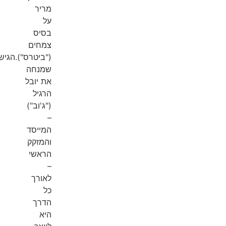
מריר
על
בסיס
צמחים
("ביטרס").הגישה
שמנחה
את יובל
הרגיל
("ג'וב")
–
המייסד
והמזקק
הראשי
–
לאורך
כל
הדרך
היא