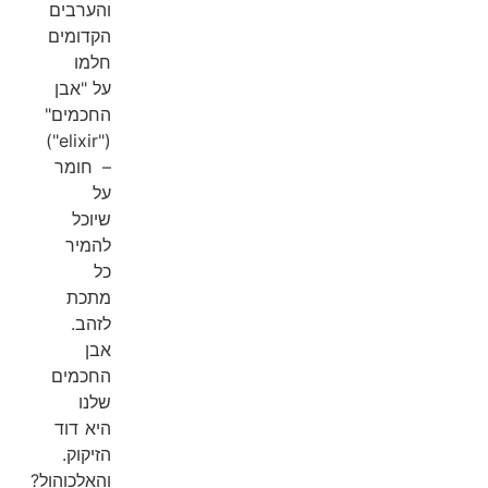
והערבים
הקדומים
חלמו
על "אבן
החכמים"
("elixir")
– חומר
על
שיוכל
להמיר
כל
מתכת
לזהב.
אבן
החכמים
שלנו
היא דוד
הזיקוק.
והאלכוהול?