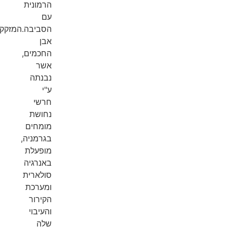
הרמונית
עם
הסביבה.המזקקה,
אבן
החכמים,
אשר
נבנתה
ע"י
חרשי
נחושת
מומחים
בגרמניה,
מופעלת
באנרגיה
סולארית
ומערכת
הקירור
והעיבוי
שלה