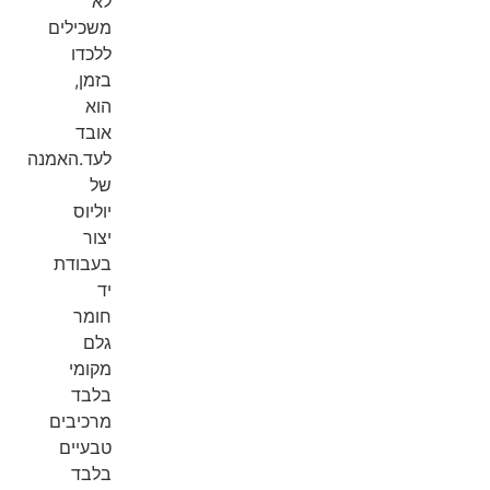
לא
משכילים
ללכדו
בזמן,
הוא
אובד
לעד.האמנה
של
יוליוס
יצור
בעבודת
יד
חומר
גלם
מקומי
בלבד
מרכיבים
טבעיים
בלבד