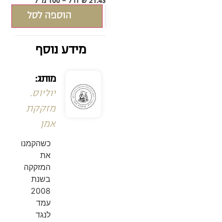
21.43 ש"ח ל - 100 מ"ל
הוספה לסל
מידע נוסף
מותג:
יוליוס.
מזקקת
אמן
כשהקמנו
את
המזקקה
בשנת
2008
עמד
לנגד