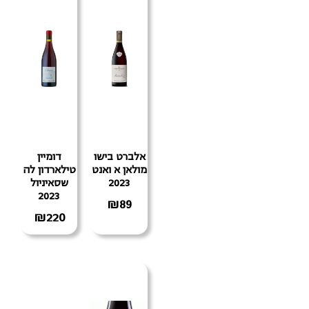
אלברט בישו
דומיין
מולאן א ואנט
טילארדון לה
2023
שסאיניול
2023
₪
89
₪
220