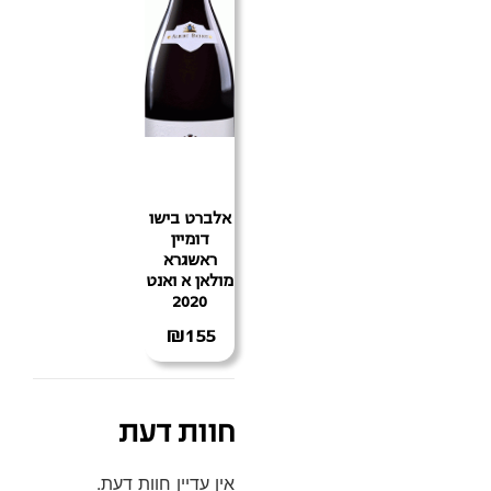
אלברט בישו
דומיין
ראשגרא
מולאן א ואנט
2020
₪
155
חוות דעת
אין עדיין חוות דעת.