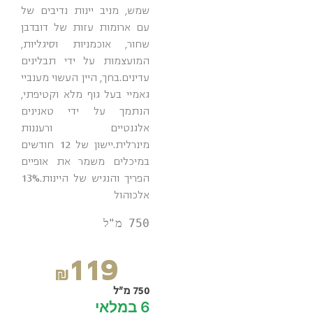
שמש, מניב יינות נדיבים של
עם ארומות עזות של דובדבן
שחור, אוכמניות וסיגליות,
המועצמות על ידי תבלינים
עדינים.בחך, היין העשוי מענביי
גאמיי בעל גוף מלא וקטיפתי,
הנתמך על ידי טאנינים
אלגנטיים ורעננות
מינרלית.יישון של 12 חודשים
במיכלים משמר את אופיים
הפריך והנגיש של היינות.13%
אלכוהול
119
₪
750 מ"ל
6 במלאי