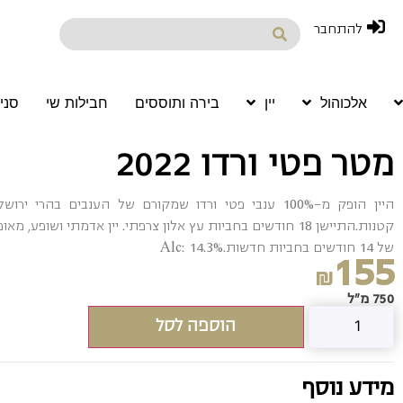
להתחבר
אלכוהול
יין
בירה ותוססים
חבילות שי
סני
מטר פטי ורדו 2022
היין הופק מ-100% ענבי פטי ורדו שמקורם של הענבים בהר
קטנות.התיישן 18 חודשים בחביות עץ אלון צרפתי. יין אדמתי ושופ
של 14 חודשים בחביות חדשות.Alc: 14.3%
155
₪
750 מ"ל
הוספה לסל
מידע נוסף