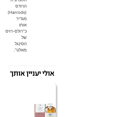
הרודס
(Harrods)
מגדיר
אותו
כ”רולס-רויס
של
הסינגל
מאלט”.
אולי יעניין אותך