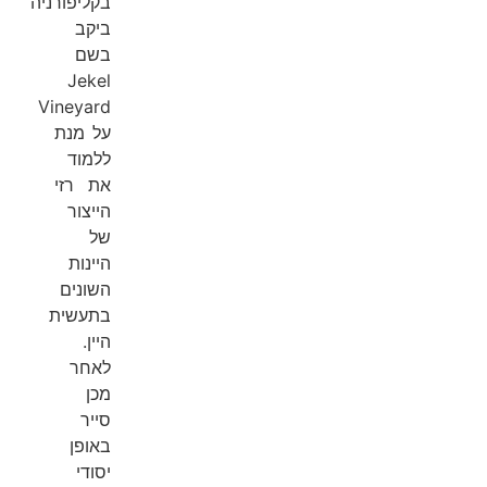
בקליפורניה
ביקב
בשם
Jekel
Vineyard
על מנת
ללמוד
את רזי
הייצור
של
היינות
השונים
בתעשית
היין.
לאחר
מכן
סייר
באופן
יסודי