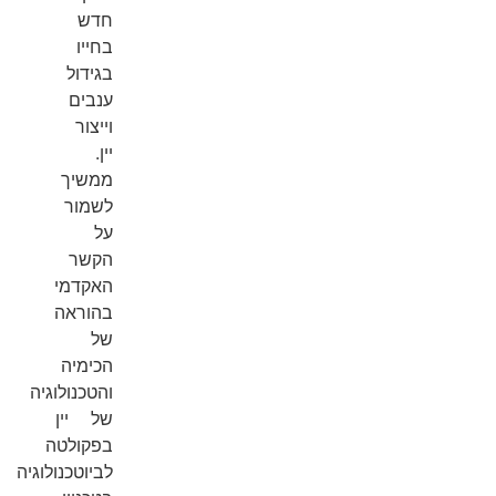
חדש
בחייו
בגידול
ענבים
וייצור
יין.
ממשיך
לשמור
על
הקשר
האקדמי
בהוראה
של
הכימיה
והטכנולוגיה
של יין
בפקולטה
לביוטכנולוגיה