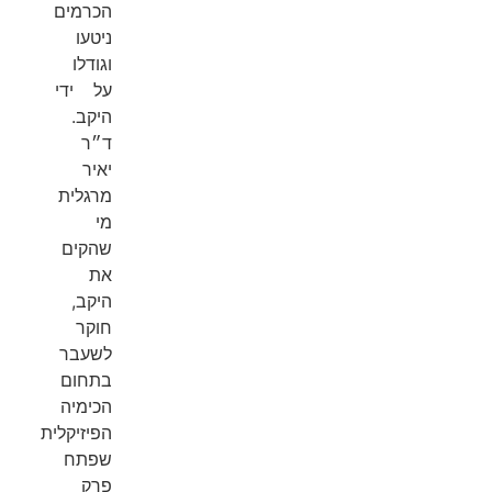
הכרמים
ניטעו
וגודלו
על ידי
היקב.
ד״ר
יאיר
מרגלית
מי
שהקים
את
היקב,
חוקר
לשעבר
בתחום
הכימיה
הפיזיקלית
שפתח
פרק