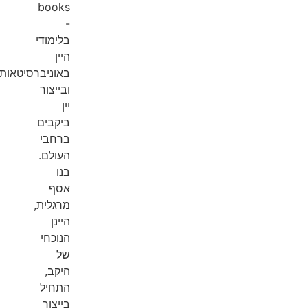
books
-
בלימודי
היין
באוניברסיטאות
ובייצור
יין
ביקבים
ברחבי
העולם.
בנו
אסף
מרגלית,
היינן
הנוכחי
של
היקב,
התחיל
בייצור