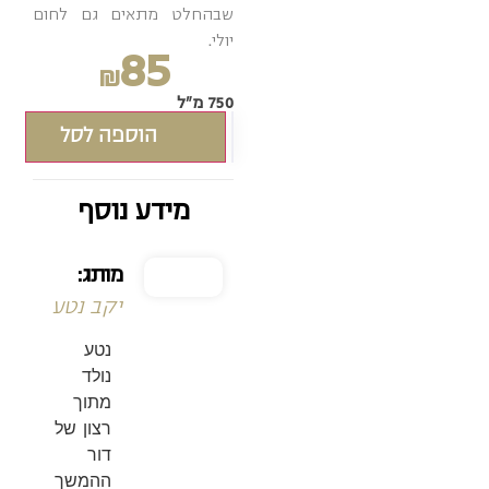
שבהחלט מתאים גם לחום
יולי.
85
₪
750 מ"ל
הוספה לסל
מידע נוסף
מותג:
יקב נטע
נטע
נולד
מתוך
רצון של
דור
ההמשך