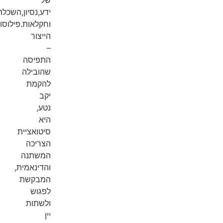
ידע,נסיון,השכלה
וחקלאות.פילוסופיית
הייצור
–
התפיסה
שהובילה
להקמת
יקב
נטע,
היא
סיטואציית
הצריכה
המשתנה
והדינאמית,
המבקשת
לפגוש
ולשתות
יין