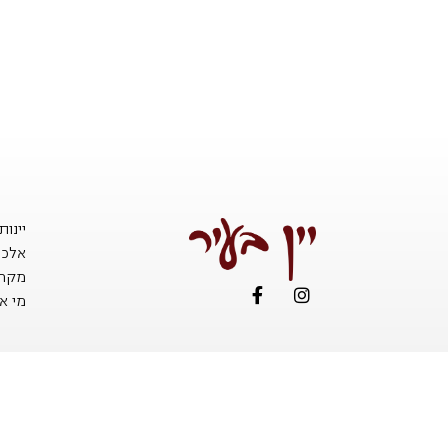
יינו
אלכו
מקררי
מי אנ
אזהר