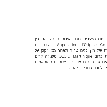
ט ג'יימס מייצרים רום באיכות נדירה והם בין
המייסדים של Appellation d'Origine Contrôlée Martinique היוקרתי.רום
ידי תסיסה של מיץ קנים טהור ולאחר מכן זיקוק על
עמודים קריאוליים. שיטה זו, המוכרת כרום A.O.C Martinique, מעניקה לרום
חוחות, עם זרי פרחים עדינים ופירותיים המותאמים
אין להכניס חומרי ממתיקים.