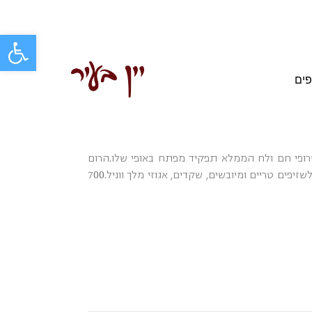
פתח סרגל
פים
קטנות באקלים טרופי חם ולח הממלא תפקיד מפתח באופי שלו.הרום
מיוצר ממיץ קנה סוכר טהור, סחוט טרי.מגלה אופי ארומטי עז עם רמזים לשזיפים טריים ומיובשים, שקדים, אגוזי מלך ווניל.700