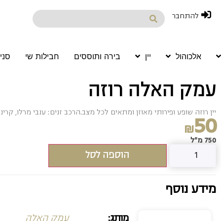
להתחבר
אלכוהול
יין
בירה ותוססים
חבילות שי
סני
עמק האלה רוזה
יין רוזה שופע ופירותי מאוזן ומתאים לכל מצב.הרכב זנים: ענבי מרלו, קרינ
50
₪
750 מ"ל
הוספה לסל
מידע נוסף
מותג:
עמק האלה