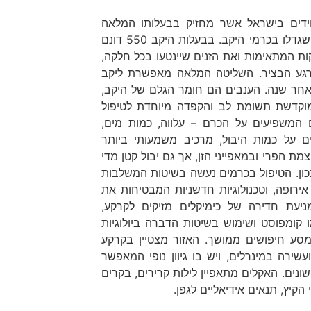
חידים בישראל אשר מחזיק בבעלותו המלאה
כרמים, ומייצר יינות פרימיום מענבים שגדלו בכרמי היקב. בבעלות היקב 550 דונם
ת המתאימות ואת הזנים שיינטעו בכל חלקה,
 רגע הבציר. השליטה המלאה מאפשרת ליקב
ה אחר שנה. הענבים הם חומר הגלם של היקב,
 מוקדשת תשומת לב והקפדה מיוחדת לטיפול
 המשפיעים על הכרם – עלווה, כמות מים,
ם על כמות היבול, מרכיב משמעותי ביותר
צמת הפרי ובמאפייני הזן, אך גם יבול קטן מדי
הנכון. הטיפול בכרמים נעשה בשיטות המשלבות
רופה, וטכנולוגיות חדשניות המבטיחות את
יעת חדירה של כימיקלים מזיקים לקרקע,
 קומפוסט ושימוש בשיטות הדברה ביולוגיות
ע חיפושים ממושך. האזור מצטיין בקרקע
שירה במינרלים, ויש בו גיוון נופי המאפשר
ול זנים שונים בבתי גידול (terroir) שונים. האקלים מתאפיין לילות קרירים, בקרים
הקיץ, תנאים אידיאליים לגפן.