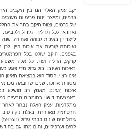
יקב עמק האלה הנו בין היקבים הי
של כרמים, וצוות היקב בחר את החלקו
ואחראי לכל תהליך הגידול ולקביעת
לייצר יין באיכות גבוהה ואחידה, שנ
ואיכותם קובעת את איכות היין. לכן
בגפנים. היקב שולט בכל הפרמטרים
קרקע, הדליה ועוד. כל אלה משפיעי
באיכות העינב: יבול גדול מדי פוגע בעו
אינו רצוי. הסוד הוא במציאת האיזון 
מסורת ארוכת שנים שהובאה מכרמי אי
איכות העינב. מאמץ רב מושקע במנ
באמצעות דישון בחומרים טבעיים כמו
מתקדמות. עמק האלה נבחר לאחר מס
חרסיתית מאווררת, בעלת ניקוז טוב וע
גיד
לחים וערפיליים, וחום מתון גם בחודשי 