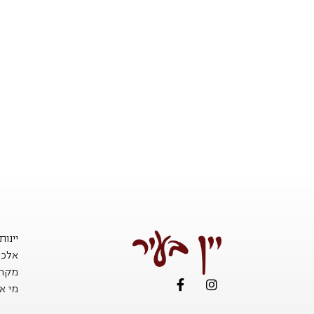
יינו
אלכו
מקררי
מי אנ