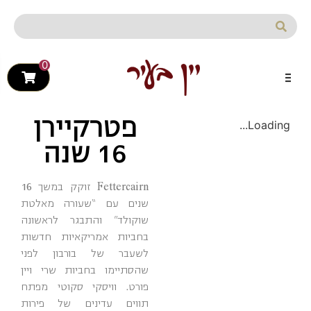
לתוכן
פתח
0
פטרקיירן
Loading...
16 שנה
Fettercairn זוקק במשך 16
שנים עם “שעורה מאלטת
שוקולד” והתבגר לראשונה
בחביות אמריקאיות חדשות
לשעבר של בורבון לפני
שהסתיימו בחביות שרי ויין
פורט. וויסקי סקוטי מפתח
תווים עדינים של פירות