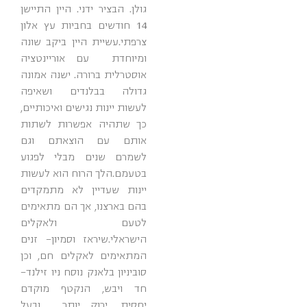
גולן. הבציר ידני. היין התיישן
14 חודשים בחביות עץ אלון
צרפתי.עשיית היין ביקב שונה
ומיוחדת עם אוריינטציה
אוסטרלית ברורה. ישנה אמונה
גדולה בבלנדים ושאיפה
לעשות יינות נגישים ואיכותיים,
כך שתהיה אפשרות לשתות
אותם עם הוצאתם וגם
לשמרם שנים מבלי לפגוע
בטעמם.הלך הרוח הוא לעשות
יינות שעדיין לא מתמקדים
בהם בארצנו, אך הם מתאימים
לטעם ולאקלים
הישראלי.שיראז וסמיון- זנים
המתאימים לאקלים חם, וכן
סוביניון בלאנק נוסח ניו זילנד-
חד ויבש, הנקטף מוקדם
יחסית, ירוק יותר ובעל