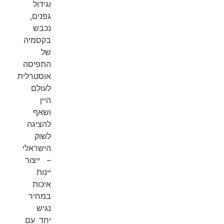
וגידול
גפנים,
נכבש
בקסמיה
של
התפיסה
אוסטרלית
לעולם
היין
ושאף
להציגה
לשוק
הישראלי
– ייצור
יינות
איכות
במחיר
נגיש
יחד עם