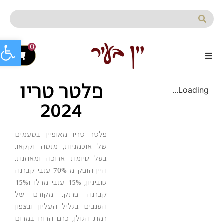
לתוכן
פתח סרג
0
פלטר טריו
Loading...
2024
פלטר טריו מאופיין בטעמים
של אוכמניות, מנטה וקקאו.
בעל סיומת ארוכה ומאוזנת.
היין הופק מ 70% ענבי קברנה
סוביניון, 15% ענבי מרלו ו15%
קברנה פרנק. מקורם של
הענבים בגליל העליון ובצפון
רמת הגולן, כרם הרוח במרום