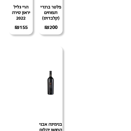
פלטר ברנדי
הרי גליל
תפוחים
יראון סירה
(קלבדוס)
2022
₪
155
₪
200
בנימינה אבני
החושן יהלום