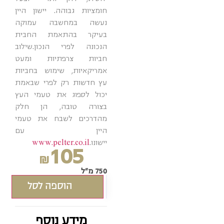
חומציות גבוהה. יישון היין
נעשה במחשבה עמוקה
בעיקר בהתאמת החבית
הנכונה לפרי הנכון.שילוב
חביות צרפתיות ומעט
אמריקאיות, שימוש בחביות
עץ חדשות רק לפרי שבאמת
יכול לספוג את טעמי העץ
בצורה טובה, הן חלק
מהדרכים לשבח את טעמי
היין עם
יישונו.
www.pelter.co.il
105
₪
750 מ"ל
הוספה לסל
מידע נוסף