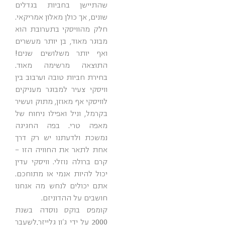
שהתיישן בחביות בגדלים
שונים, אך כולן מאלון אמריקאי.
חלק מהוויסקי בתערובת הוא
מבוגר מאוד, בן יותר מעשרים
ואף יותר משלושים שנים!
התוצאה מרשימה מאוד.
בחירת חביות טובה וערבוב בין
וויסקי צעיר למבוגר מעניקים
לוויסקי אף מאוזן, מתוק ועשיר
בקרמל, וניל ואפילו ניחוח של
מאפה טרי. בפה החגיגה
נמשכת ולדעתנו יש רק דרך
אחת לתאר את החוויה הזו –
קרם ברולה נוזלי. וויסקי עדין
יכול להיות אנמי או מתוחכם.
אתם יכולים לנחש מה אנחנו
חושבים על ההדוניזם.
קומפס בוקס נוסדה בשנת
2000 על ידי ג'ון גלייזר,לשעבר