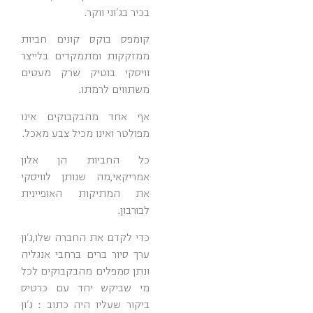
בכיר בג'וני ווקר.
קומפס בוקס קונים חביות
ממזקקות ומתמקדים בלייצר
וויסקי בוטיק שרק מעטים
משתווים לרמתו.
אף אחד מהבקבוקים אינו
מפולטר ואינו מכיל צבע מאכל.
כל החביות הן אלון
אמריקאי,מה שנותן לוויסקי
את המתיקות האופיינית
לבורבון.
כדי לקדם את החברה שלו,ג'ון
ערך סיור ברים ברחבי אנגליה
ונתן סמפלים מהבקבוקים לכל
מי שביקש יחד עם כרטיס
ביקור שעליו היה כתוב : ג'ון