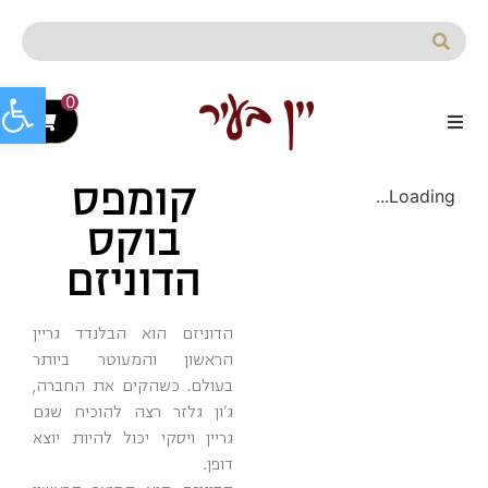
לתוכן
פתח סרג
0
קומפס
Loading...
בוקס
הדוניזם
הדוניזם הוא הבלנדד גריין
הראשון והמעוטר ביותר
בעולם. כשהקים את החברה,
ג'ון גלזר רצה להוכיח שגם
גריין ויסקי יכול להיות יוצא
דופן.