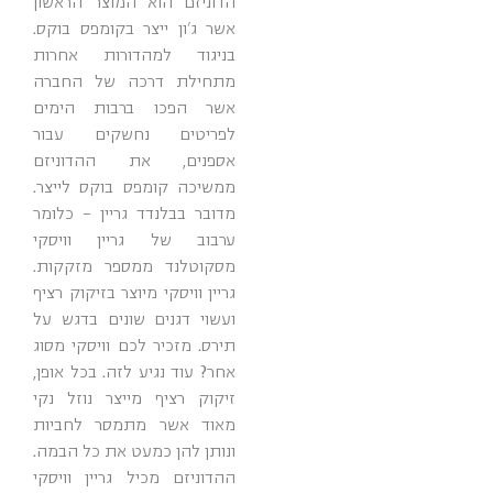
הדוניזם הוא המוצר הראשון
אשר ג'ון ייצר בקומפס בוקס.
בניגוד למהדורות אחרות
מתחילת דרכה של החברה
אשר הפכו ברבות הימים
לפריטים נחשקים עבור
אספנים, את ההדוניזם
ממשיכה קומפס בוקס לייצר.
מדובר בבלנדד גריין – כלומר
ערבוב של גריין וויסקי
מסקוטלנד ממספר מזקקות.
גריין וויסקי מיוצר בזיקוק רציף
ועשוי דגנים שונים בדגש על
תירס. מזכיר לכם וויסקי מסוג
אחר? עוד נגיע לזה. בכל אופן,
זיקוק רציף מייצר נוזל נקי
מאוד אשר מתמסר לחביות
ונותן להן כמעט את כל הבמה.
ההדוניזם מכיל גריין וויסקי