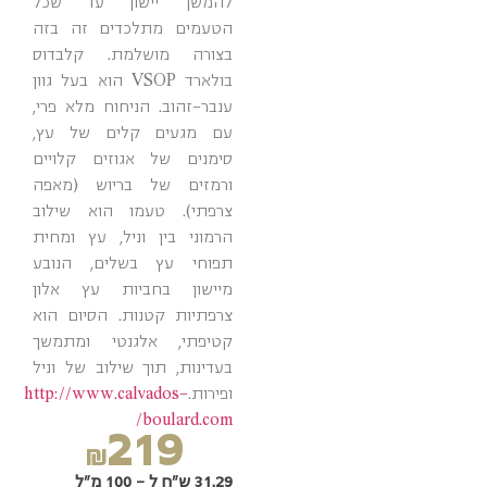
להמשך יישון עד שכל
הטעמים מתלכדים זה בזה
בצורה מושלמת. קלבדוס
בולארד VSOP הוא בעל גוון
ענבר-זהוב. הניחוח מלא פרי,
עם מגעים קלים של עץ,
סימנים של אגוזים קלויים
ורמזים של בריוש (מאפה
צרפתי). טעמו הוא שילוב
הרמוני בין וניל, עץ ומחית
תפוחי עץ בשלים, הנובע
מיישון בחביות עץ אלון
צרפתיות קטנות. הסיום הוא
קטיפתי, אלגנטי ומתמשך
בעדינות, תוך שילוב של וניל
ופירות.
http://www.calvados-
boulard.com/
219
₪
31.29 ש"ח ל - 100 מ"ל