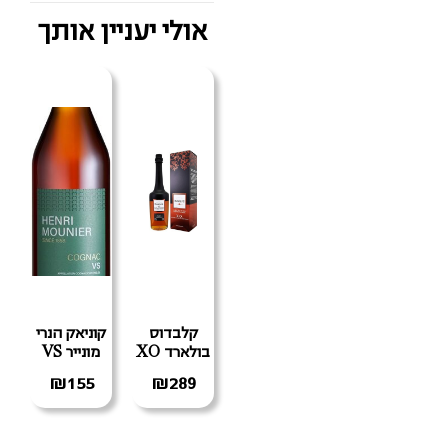
אולי יעניין אותך
קלבדוס
קוניאק הנרי
בולארד XO
מונייר VS
₪
155
₪
289