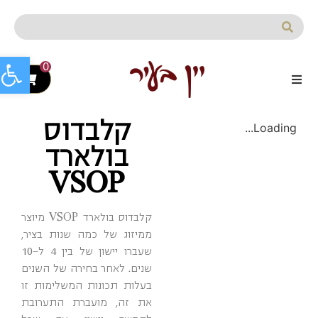
לתוכן
פתח סרג
0
קלבדוס
Loading...
בולארד
VSOP
קלבדוס בולארד VSOP מיוצר
ממיזוג של כמה שנות בציר,
שעברו יישון של בין 4 ל-10
שנים. לאחר בחירה של השנים
בעלות תכונות המשלימות זו
את זה, מועברת התערובת