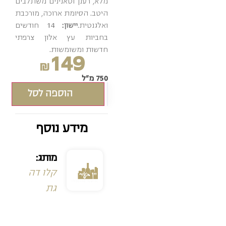
מלא, רענן וטאנינים משתלבים
היטב. הסיומת ארוכה, מורכבת
ואלגנטית.
יישון:
14 חודשים
בחביות עץ אלון צרפתי
חדשות ומשומשות.
149
₪
750 מ"ל
הוספה לסל
מידע נוסף
מותג:
קלו דה
גת