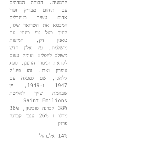
הרמוניה. הבוקה המדהים 
עם תיחום מבריק ופרי 
אדום עשיר במינרלים 
המבטא את הטרואר שלו, 
החיך בעל גוף בינוני עם 
טאנין דק, חמיצות 
מושלמת, עץ אלון חדש 
משולב להפליא ועומק עצום 
לקראת הגימור הרענן, ספוג 
עיפרון וארז. זהו פיג'ק 
קלאסי, שם למעלה עם 
1947 ו-1949, יין 
שבאמת שייך לאליטת 
38% קברנה סוביניון, 36% 
מרלו ו 26% ענבי קברנה 
פרנק

14% אלכוהול