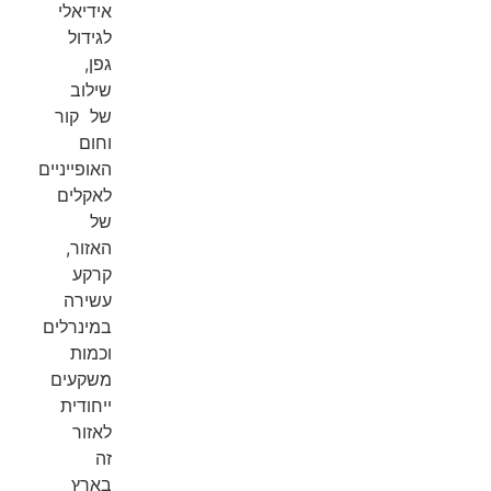
אידיאלי
לגידול
גפן,
שילוב
של קור
וחום
האופייניים
לאקלים
של
האזור,
קרקע
עשירה
במינרלים
וכמות
משקעים
ייחודית
לאזור
זה
בארץ