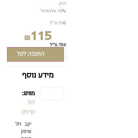
היין.
13% אלכוהול
750 מ"ל
115
₪
750 מ"ל
הוספה לסל
מידע נוסף
מותג:
תל
שיפון
יקב תל
שיפון