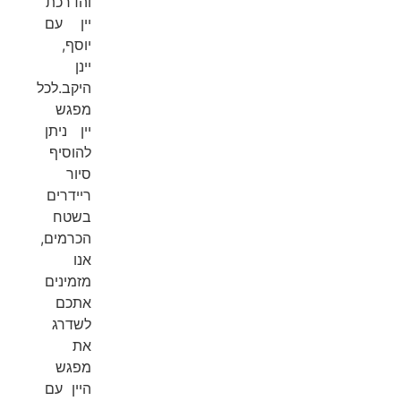
והדרכת
יין עם
יוסף,
יינן
היקב.לכל
מפגש
יין ניתן
להוסיף
סיור
ריידרים
בשטח
הכרמים,
אנו
מזמינים
אתכם
לשדרג
את
מפגש
היין עם