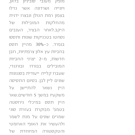
מופק מענבי סוביניון בלאן,
ויונייה ושרדונה אשר גדלו
בצפון רמת הגולן ונבצרו ידנית
מהחלקות המובילות של
היקב.לאחר הבציר, הענבים
נסחטו בטכניקות שונות ותססו
בנפרד. כ-30% מהיין תסס
בחביות עץ אלון צרפתיות, רובן
חדשות, מ-2 יצרני החביות
המובילים בבורדו ובורגנדי,
שעברו קלייה ייעודית בסגנונות
שונים ליין לבן. בסיום התסיסה
היין נשאר להתיישן על
משקעיו במשך 5 חודשים.שאר
היין תסס במיכלי נירוסטה
בטמפ' מבוקרת בעזרת סוגי
שמרים שונים על מנת לשמר
ולהעשיר את האופי הארומטי
והטקסטורה המיוחדת של