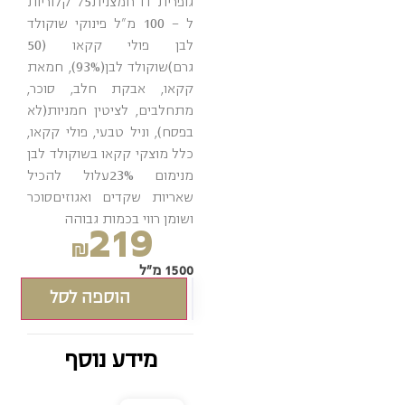
גופרית דו חמצנית75 קלוריות
ל – 100 מ"ל פינוקי שוקולד
לבן פולי קקאו (50
גרם)שוקולד לבן(93%), חמאת
קקאו, אבקת חלב, סוכר,
מתחלבים, לציטין חמניות(לא
בפסח), וניל טבעי, פולי קקאו,
כלל מוצקי קקאו בשוקולד לבן
מנימום 23%עלול להכיל
שאריות שקדים ואגוזיםסוכר
ושומן רווי בכמות גבוהה
219
₪
1500 מ"ל
הוספה לסל
מידע נוסף