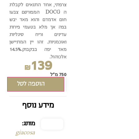
צרפתי, אחד התנאים לקבלת
ה
DOCG
המפורסם
צבעו
חום אדמדם והוא מאד יבש
בפה אך מלא בטעמי פירות
עדינים וריח סיגליות
ואוכמניות. זהו יין המתיישן
מאד יפה בבקבוק.
14.5%
אלכוהול.
139
₪
750 מ"ל
הוספה לסל
מידע נוסף
מותג:
giacosa