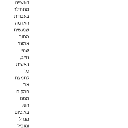
העשייה
מתחילה
בעבודת
האדמה
שנעשית
מתוך
אמונה
שהיין
חייב,
ראשית
כל,
לתמצת
את
המקום
ממנו
הוא
בא.כיום
מנהל
ומוביל